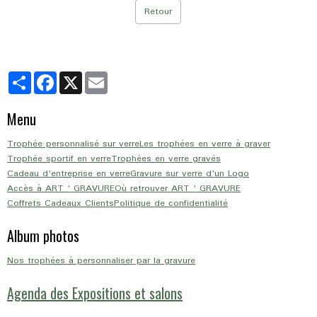
Retour
Partager
Facebook
X
Email
Menu
Trophée personnalisé sur verre
Les trophées en verre à graver
Trophée sportif en verre
Trophées en verre gravés
Cadeau d'entreprise en verre
Gravure sur verre d'un Logo
Accès à ART ' GRAVURE
Où retrouver ART ' GRAVURE
Coffrets Cadeaux Clients
Politique de confidentialité
Album photos
Nos trophées à personnaliser par la gravure
Agenda des Expositions et salons