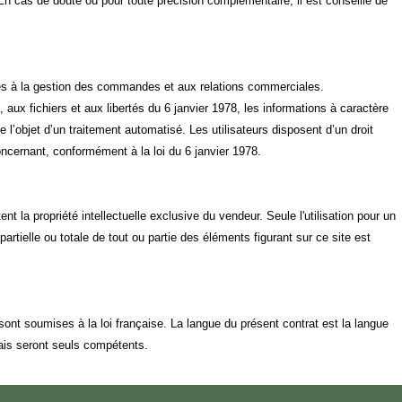
n cas de doute ou pour toute précision complémentaire, il est conseillé de
es à la gestion des commandes et aux relations commerciales.
, aux fichiers et aux libertés du 6 janvier 1978, les informations à caractère
e l’objet d’un traitement automatisé. Les utilisateurs disposent d’un droit
oncernant, conformément à la loi du 6 janvier 1978.
nt la propriété intellectuelle exclusive du vendeur. Seule l'utilisation pour un
artielle ou totale de tout ou partie des éléments figurant sur ce site est
ont soumises à la loi française. La langue du présent contrat est la langue
çais seront seuls compétents.