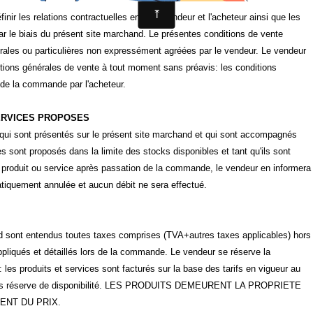
nir les relations contractuelles entre le vendeur et l'acheteur ainsi que les
par le biais du présent site marchand. Le présentes conditions de vente
érales ou particulières non expressément agréées par le vendeur. Le vendeur
ditions générales de vente à tout moment sans préavis: les conditions
e de la commande par l'acheteur.
SERVICES PROPOSES
qui sont présentés sur le présent site marchand et qui sont accompagnés
ces sont proposés dans la limite des stocks disponibles et tant qu'ils sont
 du produit ou service après passation de la commande, le vendeur en informera
tiquement annulée et aucun débit ne sera effectué.
and sont entendus toutes taxes comprises (TVA+autres taxes applicables) hors
appliqués et détaillés lors de la commande. Le vendeur se réserve la
: les produits et services sont facturés sur la base des tarifs en vigueur au
sous réserve de disponibilité. LES PRODUITS DEMEURENT LA PROPRIETE
ENT DU PRIX.