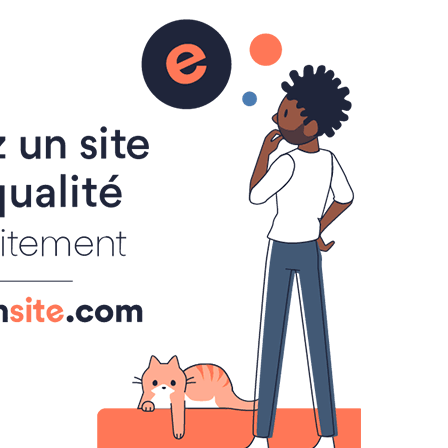
rophées personnalisés en verre
ivre d'or
FAQ Gravure sur verre
Menu
Trophée personnalisé sur verre
Les trophées en verre à graver
Trophée sportif en verre
Trophées en verre gravés
Cadeau d'entreprise en verre
Gravure sur verre d'un Logo
Accès à ART ' GRAVURE
Où retrouver ART ' GRAVURE
Coffrets Cadeaux Clients
Politique de confidentialité