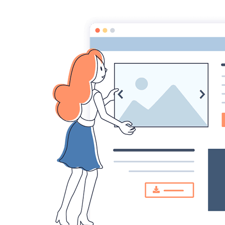
Ac
Conditions g
ART ' GRAVURE. Mme MEUSNIER Nathalie
Conditions générales applicables à partir du
PREAMBULE:
Les présentes conditions générales de vente s
souhaitant procéder à un achat via le présent 
accepter sans réserve les termes de celle-ci a
avoir la capacité de conclure un contrat avec 