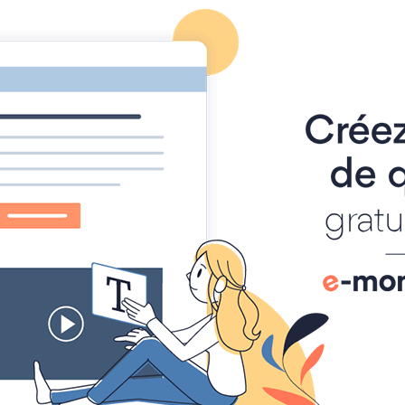
cueil ART'GRAVURE
Contacter ART'GRAVURE
Album t
Coffrets Cadeaux Clients
L
énérales de vente
16.04.2015
Annulent et remplacent les précédentes le cas échéant.
ont conclues ente le vendeur (Voir les mentions légales) et toute personne
site internet, ci-après, l'acheteur. En validant sa commande, le Client déclare
insi que l'intégralité des présentes conditions générales de vente et déclare
le vendeur.