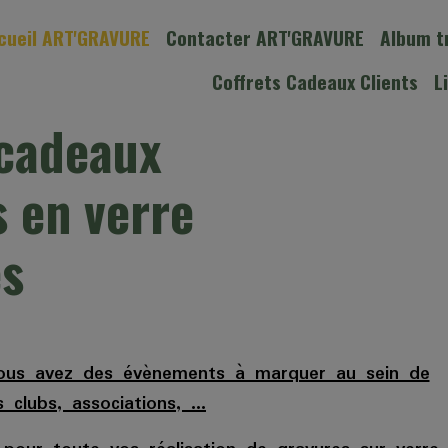
cueil ART'GRAVURE
Contacter ART'GRAVURE
Album t
Coffrets Cadeaux Clients
L
 cadeaux
s en verre
és
vous avez des évènements à marquer au sein de
 clubs, associations, ...