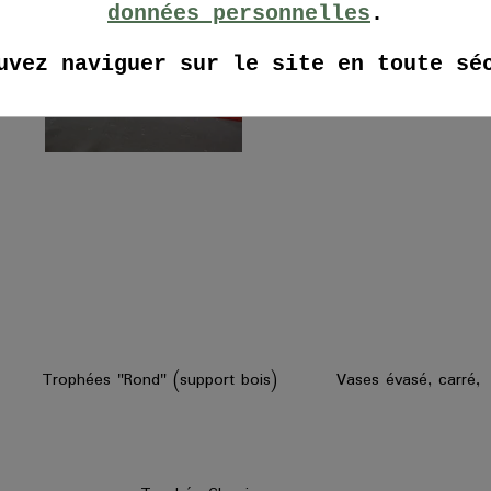
données p
ersonnelles
.
uvez naviguer sur le site en toute s
ophées "Rond" (support bois) Vases évasé, carré,