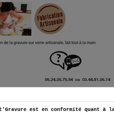
e sur verre artisanale, fait tout à la main
94 ou 03.44.81.06.14
Trophées en bois et verre
Trophées
t'Gravure est en conformité quant à l